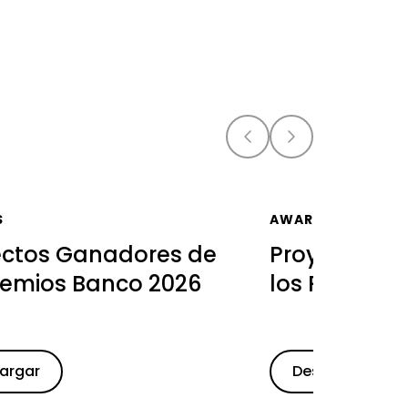
S
AWARDS
ectos Ganadores de
Proyectos G
remios Banco 2026
los Premios 
argar
Descargar