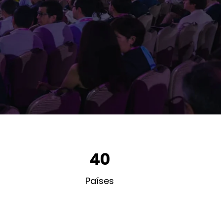
40
Países