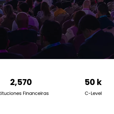
2,570
50 k
tituciones Financeiras
C-Level