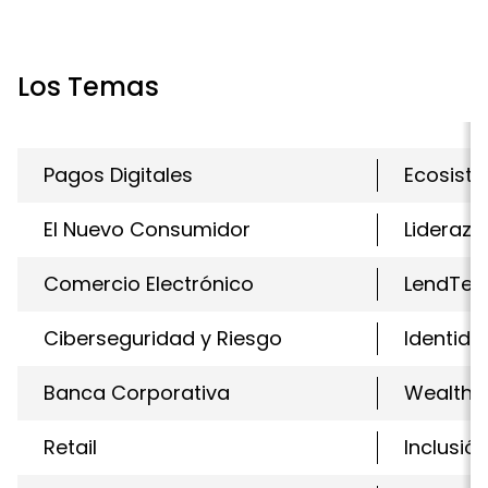
Los Temas
Pagos Digitales
Ecosiste
El Nuevo Consumidor
Liderazg
Comercio Electrónico
LendTec
Ciberseguridad y Riesgo
Identida
Banca Corporativa
WealthT
Retail
Inclusió