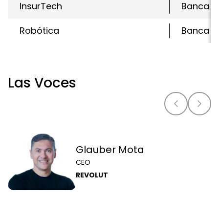
InsurTech
Banca C
Robótica
Banca Di
Las Voces
Glauber Mota
CEO
REVOLUT