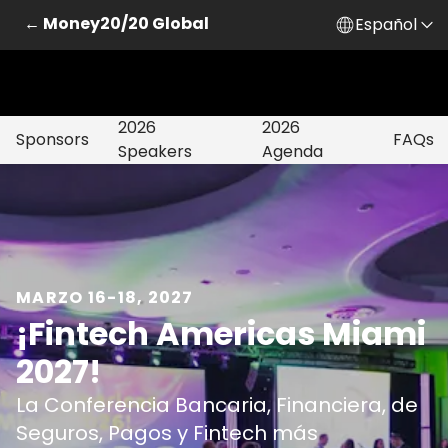
← Money20/20 Global
Español
2026
2026
Sponsors
FAQs
Speakers
Agenda
MARZO 16-18, 2027
¡Fintech Americas Miami
2027!
La Conferencia Bancaria, Financiera, de
Seguros, Pagos y Fintech más