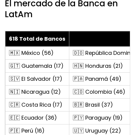
El mercado de la Banca en
LatAm
618 Total de Bancos
🇲🇽 México (56)
🇩🇴 República Domini
🇬🇹 Guatemala (17)
🇭🇳 Honduras (21)
🇸🇻 El Salvador (17)
🇵🇦 Panamá (49)
🇳🇮 Nicaragua (12)
🇨🇴 Colombia (46)
🇨🇷 Costa Rica (17)
🇧🇷 Brasil (37)
🇪🇨 Ecuador (36)
🇵🇾 Paraguay (19)
🇵🇪 Perú (16)
🇺🇾 Uruguay (22)