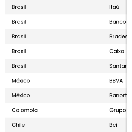
Brasil
Itaú
Brasil
Banco Br
Brasil
Bradesc
Brasil
Caixa
Brasil
Santand
México
BBVA
México
Banorte
Colombia
Grupo A
Chile
Bci