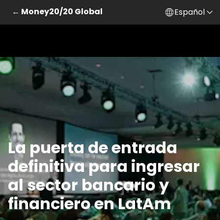
← Money20/20 Global
Español
La puerta de entrada
definitiva para ingresar
al sector bancario y
financiero en LatAm