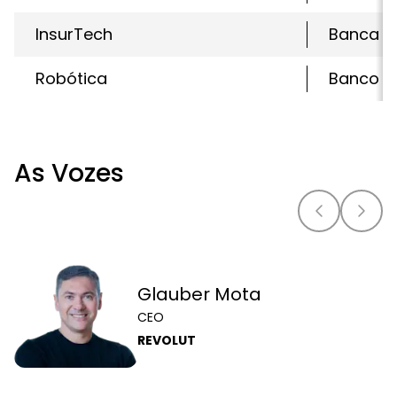
InsurTech
Banca C
Robótica
Banco Di
As Vozes
Glauber Mota
CEO
REVOLUT