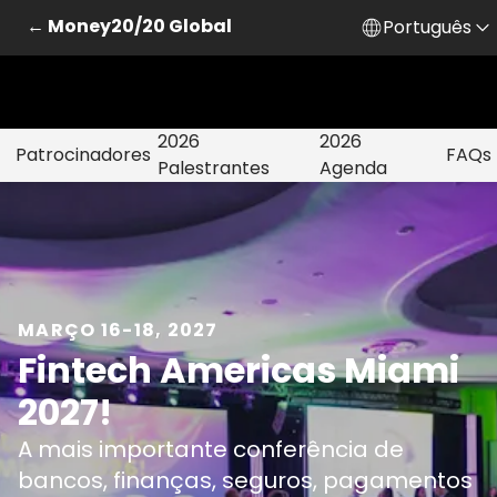
← Money20/20 Global
Português
2026
2026
Patrocinadores
FAQs
Palestrantes
Agenda
MARÇO 16-18, 2027
Fintech Americas Miami
2027!
A mais importante conferência de
bancos, finanças, seguros, pagamentos