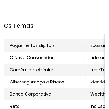
Os Temas
Pagamentos digitais
Ecossist
O Novo Consumidor
Lideran
Comércio eletrônico
LendTec
Cibersegurança e Riscos
Identida
Banca Corporativa
WealthT
Retail
Inclusão