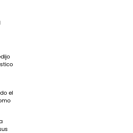
l
dijo
stico
do el
como
la
sus