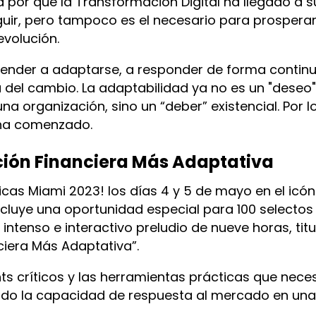
 por qué la Transformación Digital ha llegado a su
ir, pero tampoco es el necesario para prosperar
evolución.
prender a adaptarse, a responder de forma continu
a del cambio. La adaptabilidad ya no es un "deseo"
na organización, sino un “deber” existencial. Por l
a ha comenzado.
ción Financiera Más Adaptativa
icas Miami 2023! los días 4 y 5 de mayo en el icón
cluye una oportunidad especial para 100 selectos
 intenso e interactivo preludio de nueve horas, tit
ciera Más Adaptativa”.
ghts críticos y las herramientas prácticas que nece
endo la capacidad de respuesta al mercado en una