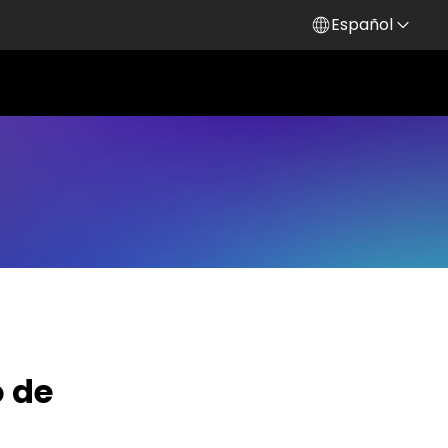
Español
o de