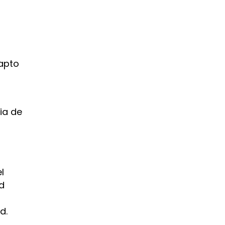
apto
ia de
l
d
d.