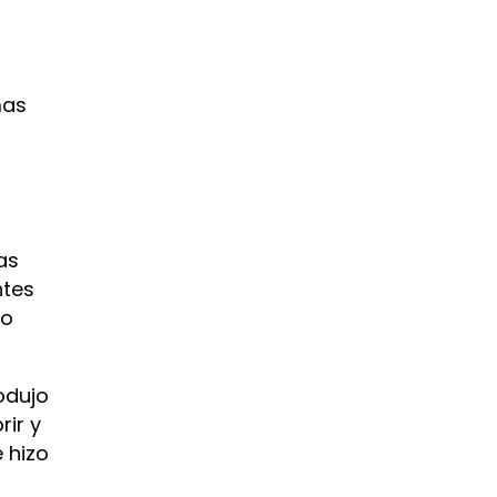
mas
as
ntes
lo
odujo
ir y
 hizo