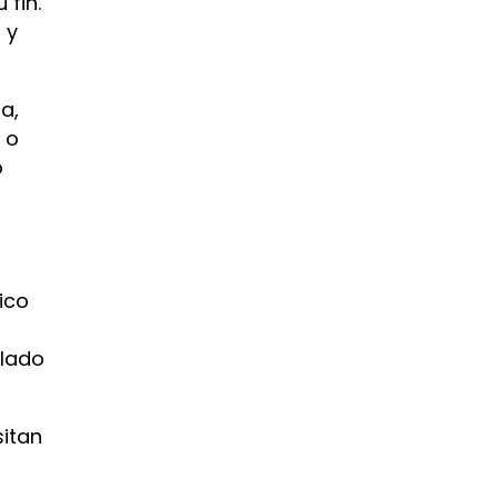
 fin.
 y
a,
 o
o
ico
ulado
sitan