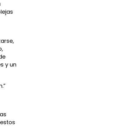
s
lejas
zarse,
o,
de
s y un
.”
las
uestos