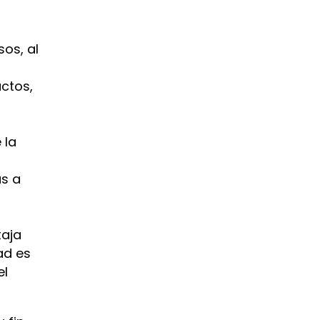
os, al
ctos,
 la
as a
taja
ad es
el